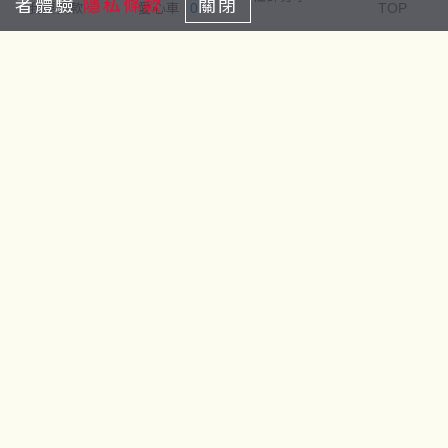
者體驗
隱私條款
關閉
我要捐款
愛心車
0
TOP
地址：
104台北市中山區長春路20號6樓
Email：
tfrd@tfrd.org.tw
電話：
02-25210717
傳真：
02-25673560
版權宣告
隱私條款
瀏覽量：1,250,635