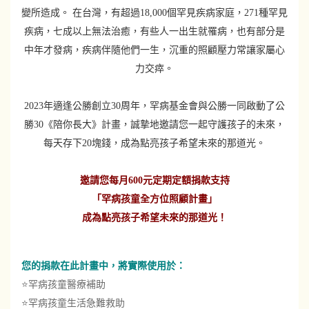
變所造成。 在台灣，有超過18,000個罕見疾病家庭，271種罕見
疾病，七成以上無法治癒，有些人一出生就罹病，也有部分是
中年才發病，疾病伴隨他們一生，沉重的照顧壓力常讓家屬心
力交瘁。
2023年適逢公勝創立30周年，罕病基金會與公勝一同啟動了公
勝30《陪你長大》計畫，誠摯地邀請您一起守護孩子的未來，
每天存下20塊錢，成為點亮孩子希望未來的那道光。
邀請您每月600元定期定額捐款支持
「罕病孩童全方位照顧計畫」
成為點亮孩子希望未來的那道光！
您的捐款在此計畫中，將實際使用於：
⭐罕病孩童醫療補助
⭐罕病孩童生活急難救助